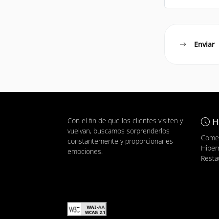
Enviar
Con el fin de que los clientes visiten y
H
vuelvan, buscamos sorprenderlos
Comer
constantemente y proporcionarles
Hiper
emociones.
Resta