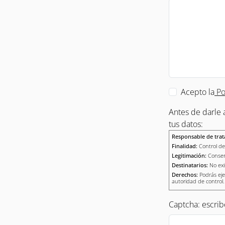
Acepto la
Po
Antes de darle 
tus datos:
Responsable de trat
Finalidad:
Control de 
Legitimación:
Consen
Destinatarios:
No exi
Derechos:
Podrás eje
autoridad de control.
Captcha: escrib