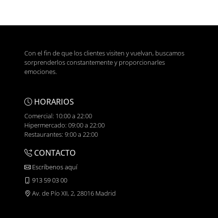
Con el fin de que los clientes visiten y vuelvan, buscamos
sorprenderlos constantemente y proporcionarles
emociones.
HORARIOS
Comercial: 10:00 a 22:00
Hipermercado: 09:00 a 22:00
Restaurantes: 9:00 a 22:00
CONTACTO
Escríbenos aquí
913 59 03 00
Av. de Pío XII, 2, 28016 Madrid