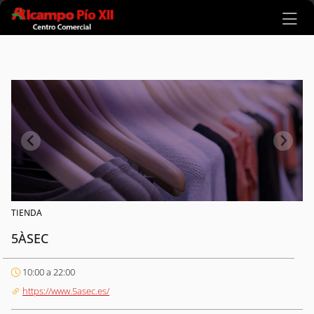
Ir al contenido principal
TIENDA
5ÀSEC
10:00 a 22:00
https://www.5asec.es/