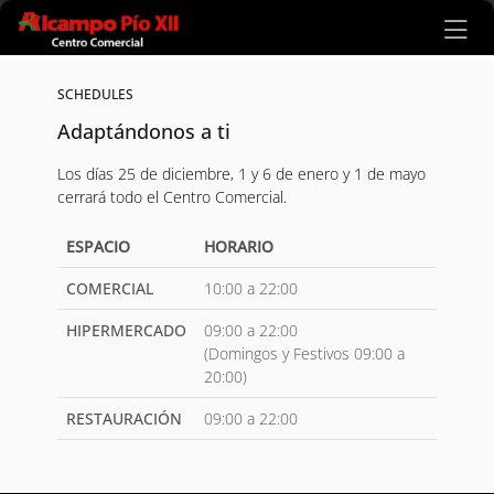
Ir al contenido principal
SCHEDULES
Adaptándonos a ti
Los días 25 de diciembre, 1 y 6 de enero y 1 de mayo
cerrará todo el Centro Comercial.
ESPACIO
HORARIO
COMERCIAL
10:00 a 22:00
HIPERMERCADO
09:00 a 22:00
(Domingos y Festivos 09:00 a
20:00)
RESTAURACIÓN
09:00 a 22:00